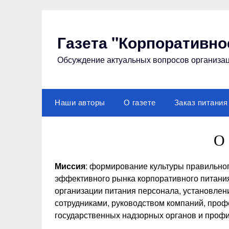
Перейти
к
содержимому
Газета "Корпоративно
Обсуждение актуальных вопросов организац
Наши авторы
О газете
Заказ питания
О 
Миссия
: формирование культуры правильног
эффективного рынка корпоративного питани
организации питания персонала, установлен
сотрудниками, руководством компаний, про
государственных надзорных органов и про