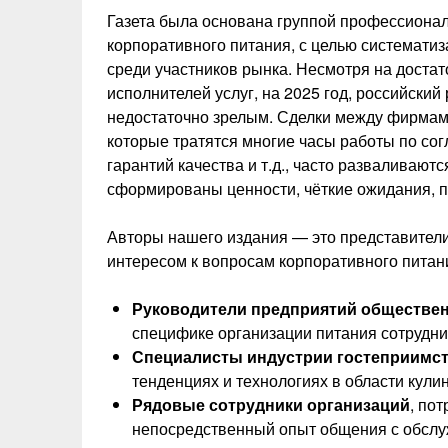
Газета была основана группой профессионал
корпоративного питания, с целью системати
среди участников рынка. Несмотря на достато
исполнителей услуг, на 2025 год, российский
недостаточно зрелым. Сделки между фирмами
которые тратятся многие часы работы по сог
гарантий качества и т.д., часто разваливаютс
сформированы ценности, чёткие ожидания, 
Авторы нашего издания — это представител
интересом к вопросам корпоративного питан
Руководители предприятий
обществен
специфике организации питания сотрудни
Специалисты индустрии гостеприимс
тенденциях и технологиях в области кули
Рядовые сотрудники организаций
, по
непосредственный опыт общения с обсл