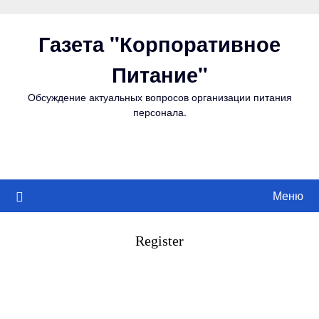
Перейти
к
Газета "Корпоративное
содержимому
Питание"
Обсуждение актуальных вопросов организации питания
персонала.
Меню
Register